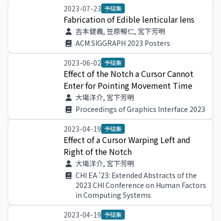
2023-07-23
予稿集
Fabrication
of
Edible
lenticular
lens
吉本健義, 笠原暢仁, 宮下芳明
ACM SIGGRAPH 2023 Posters
2023-06-02
予稿集
Effect
of
the
Notch
a
Cursor
Cannot
Enter
for
Pointing
Movement
Time
大塲洋介, 宮下芳明
Proceedings of Graphics Interface 2023
2023-04-19
予稿集
Effect
of
a
Cursor
Warping
Left
and
Right
of
the
Notch
大塲洋介, 宮下芳明
CHI EA '23: Extended Abstracts of the
2023 CHI Conference on Human Factors
in Computing Systems
2023-04-19
予稿集