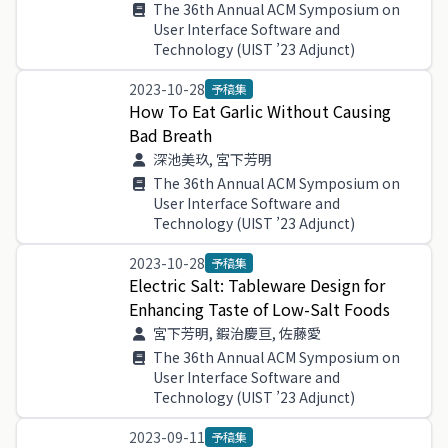
The 36th Annual ACM Symposium on
User Interface Software and
Technology (UIST ’23 Adjunct)
2023-10-28
予稿集
How
To
Eat
Garlic
Without
Causing
Bad
Breath
深池美玖, 宮下芳明
The 36th Annual ACM Symposium on
User Interface Software and
Technology (UIST ’23 Adjunct)
2023-10-28
予稿集
Electric
Salt
:
Tableware
Design
for
Enhancing
Taste
of
Low
-
Salt
Foods
宮下芳明, 鍜治慶亘, 佐藤愛
The 36th Annual ACM Symposium on
User Interface Software and
Technology (UIST ’23 Adjunct)
2023-09-11
予稿集