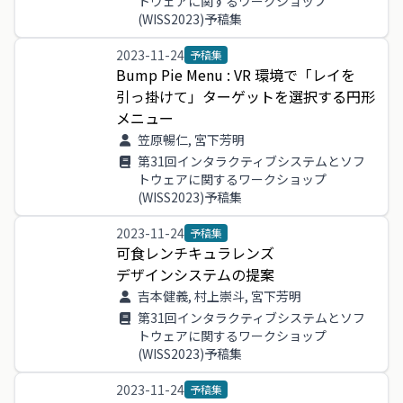
トウェアに関するワークショップ
(WISS2023)予稿集
2023-11-24
予稿集
Bump
Pie
Menu
:
VR
環境
で
「
レイ
を
引っ掛け
て
」
ターゲット
を
選択
する
円形
メニュー
笠原暢仁, 宮下芳明
第31回インタラクティブシステムとソフ
トウェアに関するワークショップ
(WISS2023)予稿集
2023-11-24
予稿集
可食
レンチキュラレンズ
デザインシステム
の
提案
吉本健義, 村上崇斗, 宮下芳明
第31回インタラクティブシステムとソフ
トウェアに関するワークショップ
(WISS2023)予稿集
2023-11-24
予稿集