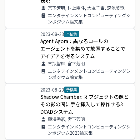
表現
宮下芳明, 村上崇斗, 大友千宙, 深池美玖
エンタテインメントコンピューティングシ
ンポジウム論文集
2023-08-23
予稿集
Agent
Agora
：
異
なる
ロール
の
エージェント
を
集め
て
放置
する
こと
で
アイデア
を
得る
システム
三瓶智輝, 宮下芳明
エンタテインメントコンピューティングシ
ンポジウム論文集
2023-08-23
予稿集
Shadow
Chamber
:
オブジェクト
の
像
と
その
影
の
間
に
手
を
挿入
し
て
操作
する
3
DCAD
システム
藤澤秀彦, 宮下芳明
エンタテインメントコンピューティングシ
ンポジウム2023論文集