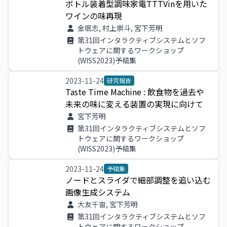
ボトル
装着
型調
味家
電TTTVin
を
用い
た
ワイン
の
味再
現
金珉志, 村上崇斗, 宮下芳明
第31回インタラクティブシステムとソフ
トウェアに関するワークショップ
(WISS2023)予稿集
2023-11-24
研究報告
Taste
Time
Machine
:
飲食物
を
過去
や
未来
の
味
に
変える
装置
の
実現
に
向け
て
宮下芳明
第31回インタラクティブシステムとソフ
トウェアに関するワークショップ
(WISS2023)予稿集
2023-11-24
予稿集
ノード
と
スライダ
で
細部
調整
を
追い込む
画像
生成
システム
大友千宙, 宮下芳明
第31回インタラクティブシステムとソフ
トウェアに関するワークショップ