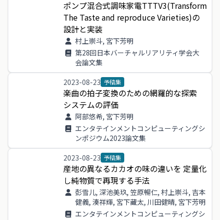
ポンプ
混合
式調
味家
電TTTV
3
(
Transform
The
Taste
and
reproduce
Varieties
)
の
設計
と
実装
村上崇斗, 宮下芳明
第28回日本バーチャルリアリティ学会大
会論文集
2023-08-23
予稿集
楽曲
の
拍子
変換
の
ため
の
網羅
的
な
探索
システム
の
評価
阿部悠希, 宮下芳明
エンタテインメントコンピューティングシ
ンポジウム2023論文集
2023-08-23
予稿集
産地
の
異
なる
カカオ
の
味
の
違い
を
定量
化
し
純物
質
で
再現
する
手法
彭雪儿, 深池美玖, 笠原暢仁, 村上崇斗, 吉本
健義, 湊祥輝, 宮下藏太, 川田健晴, 宮下芳明
エンタテインメントコンピューティングシ