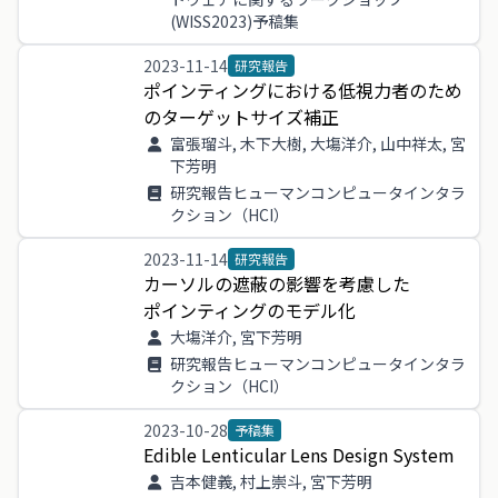
(WISS2023)予稿集
2023-11-14
研究報告
ポインティング
に
おける
低視
力者
の
ため
の
ターゲットサイズ
補正
富張瑠斗, 木下大樹, 大塲洋介, 山中祥太, 宮
下芳明
研究報告ヒューマンコンピュータインタラ
クション（HCI）
2023-11-14
研究報告
カーソル
の
遮蔽
の
影響
を
考慮
し
た
ポインティング
の
モデル
化
大塲洋介, 宮下芳明
研究報告ヒューマンコンピュータインタラ
クション（HCI）
2023-10-28
予稿集
Edible
Lenticular
Lens
Design
System
吉本健義, 村上崇斗, 宮下芳明