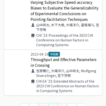
Varying
Subjective
Speed
-
accuracy
Biases
to
Evaluate
the
Generalizability
of
Experimental
Conclusions
on
Pointing
-
facilitation
Techniques
山中祥太, 木下大樹, 大塲洋介, 富張瑠斗, 宮
下芳明
CHI '23: Proceedings of the 2023 CHI
Conference on Human Factors in
Computing Systems
2023-04-19
予稿集
Throughput
and
Effective
Parameters
in
Crossing
笠原暢仁, 大塲洋介, 山中祥太, Wolfgang
Stuerzlinger, 宮下芳明
CHI EA '23: Extended Abstracts of the
2023 CHI Conference on Human Factors
in Computing Systems