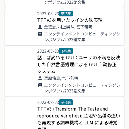
ンポジウム2023論文集
2023-08-23
予稿集
TTTV3
を
用い
た
ワイン
の
味表
現
金珉志, 村上崇斗, 宮下芳明
エンタテインメントコンピューティングシ
ンポジウム2023論文集
2023-08-23
予稿集
話せ
ば
変わる
GUI
：
ユーザ
の
不満
を
反映
し
た
自然
言語
処理
による
GUI
自動
修正
システム
栗原佑真, 宮下芳明
エンタテインメントコンピューティングシ
ンポジウム2023論文集
2023-08-23
予稿集
TTTV
3
(
Transform
The
Taste
and
reproduce
Varieties
)
:
産地
や
品種
の
違い
も
再現
する
調味
機構
と
LLM
による
味覚