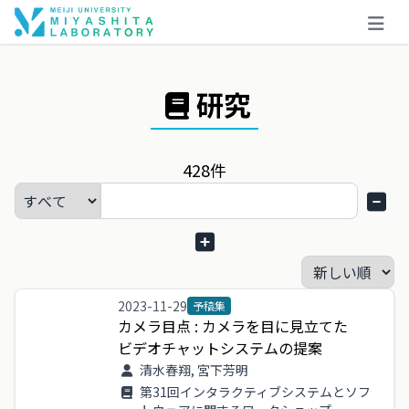
研究
428
件
2023-11-29
予稿集
カメラ
目点
:
カメラ
を
目
に
見立
て
た
ビデオチャットシステム
の
提案
清水春翔, 宮下芳明
第31回インタラクティブシステムとソフ