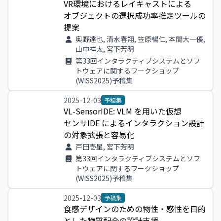
VR
環境
に
おける
レイキャスト
による
オブジェクト
の
選択
成功
率推
定
ツール
の
提案
奥野達也, 清水春翔, 笠原暢仁, 本間大一優,
山中祥太, 宮下芳明
第33回インタラクティブシステムとソフ
トウェアに関するワークショップ
(WISS2025)予稿集
2025-12-03
予稿集
VL
-
SensorIDE
:
VLM
を
用い
た
仮想
センサIDE
による
インタラクション
設計
の
対象
拡張
と
容易
化
戸田壱星, 宮下芳明
第33回インタラクティブシステムとソフ
トウェアに関するワークショップ
(WISS2025)予稿集
2025-12-03
予稿集
食感
デザイン
の
ため
の
物性
・
感性
を
目的
と
し
た
物質
配合
の
設計
支援