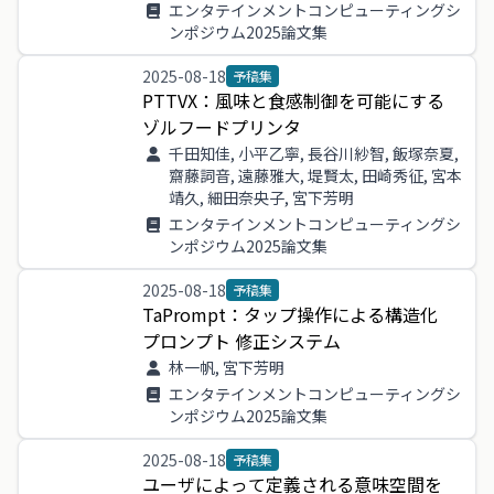
エンタテインメントコンピューティングシ
ンポジウム2025論文集
2025-08-18
予稿集
PTTVX
：
風味
と
食感
制御
を
可能
に
する
ゾルフードプリンタ
千田知佳, 小平乙寧, 長谷川紗智, 飯塚奈夏,
齋藤詞音, 遠藤雅大, 堤賢太, 田崎秀征, 宮本
靖久, 細田奈央子, 宮下芳明
エンタテインメントコンピューティングシ
ンポジウム2025論文集
2025-08-18
予稿集
TaPrompt
：
タップ
操作
による
構造
化
プロンプト
修正
システム
林一帆, 宮下芳明
エンタテインメントコンピューティングシ
ンポジウム2025論文集
2025-08-18
予稿集
ユーザ
によっ
て
定義
さ
れる
意味
空間
を