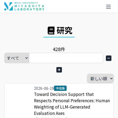
研究
428
件
2026-06-19
予稿集
Toward
Decision
Support
that
Respects
Personal
Preferences
:
Human
Weighting
of
LLM
-
Generated
Evaluation
Axes