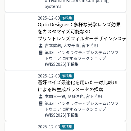
on Human Factors in Computing
Systems
2025-12-03
予稿集
OpticDesigner
：
多様
な
光学
レンズ
効果
を
カスタマイズ
可能
な
3
D
プリントレンズフィルターデザインシステ
吉本健義, 大友千宙, 宮下芳明
第33回インタラクティブシステムとソフ
トウェアに関するワークショップ
(WISS2025)予稿集
2025-12-03
予稿集
選好
ベイズ
最適
化
を
用い
た
一
対
比較
UI
による
味生
成
パラメータ
の
探索
本間大一優, 奥野達也, 宮下芳明
第33回インタラクティブシステムとソフ
トウェアに関するワークショップ
(WISS2025)予稿集
2025-12-03
予稿集