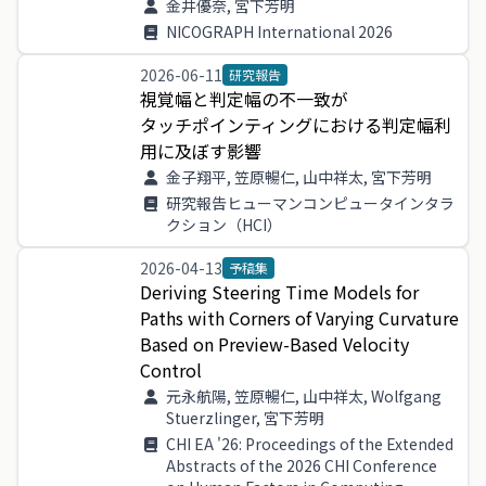
金井優奈, 宮下芳明
NICOGRAPH International 2026
2026-06-11
研究報告
視覚幅
と
判定
幅
の
不
一致
が
タッチポインティング
に
おける
判定
幅利
用
に
及ぼす
影響
金子翔平, 笠原暢仁, 山中祥太, 宮下芳明
研究報告ヒューマンコンピュータインタラ
クション（HCI）
2026-04-13
予稿集
Deriving
Steering
Time
Models
for
Paths
with
Corners
of
Varying
Curvature
Based
on
Preview
-
Based
Velocity
Control
元永航陽, 笠原暢仁, 山中祥太, Wolfgang
Stuerzlinger, 宮下芳明
CHI EA '26: Proceedings of the Extended
Abstracts of the 2026 CHI Conference