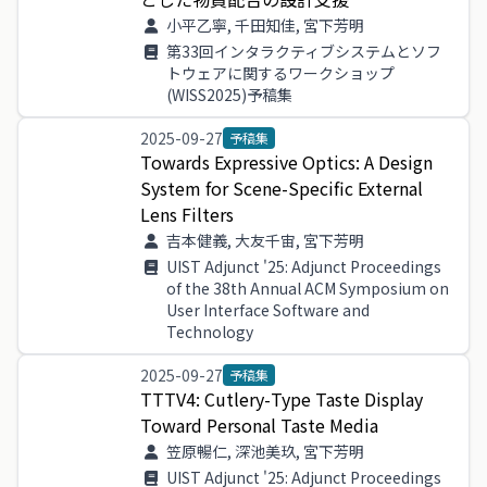
小平乙寧, 千田知佳, 宮下芳明
第33回インタラクティブシステムとソフ
トウェアに関するワークショップ
(WISS2025)予稿集
2025-09-27
予稿集
Towards
Expressive
Optics
:
A
Design
System
for
Scene
-
Specific
External
Lens
Filters
吉本健義, 大友千宙, 宮下芳明
UIST Adjunct '25: Adjunct Proceedings
of the 38th Annual ACM Symposium on
User Interface Software and
Technology
2025-09-27
予稿集
TTTV
4
:
Cutlery
-
Type
Taste
Display
Toward
Personal
Taste
Media
笠原暢仁, 深池美玖, 宮下芳明
UIST Adjunct '25: Adjunct Proceedings