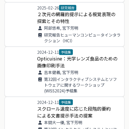
2025-02-26
研究報告
２
次元
の
網羅
的
提示
による
視覚
表現
の
探索
と
その
特性
阿部悠希, 宮下芳明
研究報告ヒューマンコンピュータインタラ
クション（HCI）
2024-12-11
予稿集
Opticuisine
：
光学
レンズ
食品
の
ため
の
画像
印刷
手法
吉本健義, 宮下芳明
第32回インタラクティブシステムとソフ
トウェアに関するワークショップ
(WISS2024)予稿集
2024-12-11
予稿集
スクロール
速度
に
応じ
た
段階
的
要約
による
文書
提示
手法
の
提案
本間大一優, 宮下芳明