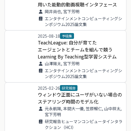
用い
た
能動
的
動画
視聴
インタフェース
岡井尚也, 宮下芳明
エンタテインメントコンピューティングシ
ンポジウム2025論文集
2025-08-18
予稿集
TeachLeague
:
自分
が
育て
た
エージェント
と
チーム
を
組ん
で
競う
Learning
By
Teaching
型学
習
システム
山澤陽太, 宮下芳明
エンタテインメントコンピューティングシ
ンポジウム2025論文集
2025-02-26
研究報告
ウィンドウ
正面
に
ユーザ
が
い
ない
場合
の
ステアリング
時間
の
モデル
化
元永航陽, 本間大一優, 笠原暢仁, 山中祥太,
宮下芳明
研究報告ヒューマンコンピュータインタラ
クション（HCI）