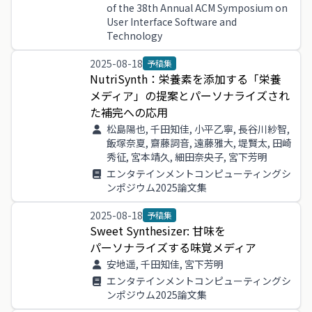
of the 38th Annual ACM Symposium on
User Interface Software and
Technology
2025-08-18
予稿集
NutriSynth
：
栄養
素
を
添加
する
「
栄養
メディア
」
の
提案
と
パーソナライズ
さ
れ
た
補完
へ
の
応用
松島陽也, 千田知佳, 小平乙寧, 長谷川紗智,
飯塚奈夏, 齋藤詞音, 遠藤雅大, 堤賢太, 田崎
秀征, 宮本靖久, 細田奈央子, 宮下芳明
エンタテインメントコンピューティングシ
ンポジウム2025論文集
2025-08-18
予稿集
Sweet
Synthesizer
:
甘味
を
パーソナライズ
する
味覚
メディア
安地遥, 千田知佳, 宮下芳明
エンタテインメントコンピューティングシ
ンポジウム2025論文集