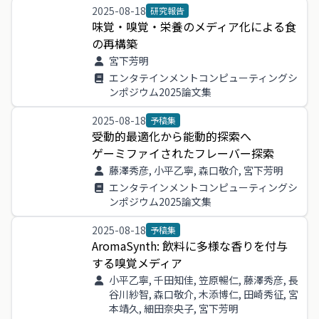
2025-08-18
研究報告
味覚
・
嗅覚
・
栄養
の
メディア
化
による
食
の
再構
築
宮下芳明
エンタテインメントコンピューティングシ
ンポジウム2025論文集
2025-08-18
予稿集
受動
的
最適
化
から
能動
的
探索
へ
ゲーミファイ
さ
れ
た
フレーバー
探索
藤澤秀彦, 小平乙寧, 森口敬介, 宮下芳明
エンタテインメントコンピューティングシ
ンポジウム2025論文集
2025-08-18
予稿集
AromaSynth
:
飲料
に
多様
な
香り
を
付与
する
嗅覚
メディア
小平乙寧, 千田知佳, 笠原暢仁, 藤澤秀彦, 長
谷川紗智, 森口敬介, 木添博仁, 田崎秀征, 宮
本靖久, 細田奈央子, 宮下芳明