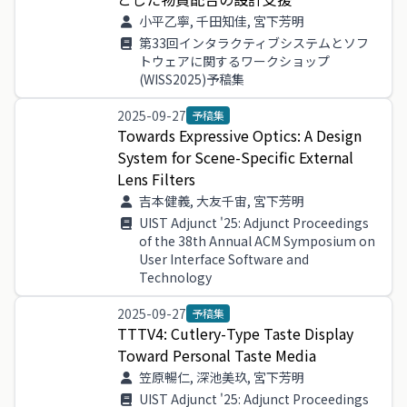
小平乙寧, 千田知佳, 宮下芳明
第33回インタラクティブシステムとソフ
トウェアに関するワークショップ
(WISS2025)予稿集
2025-09-27
予稿集
Towards
Expressive
Optics
:
A
Design
System
for
Scene
-
Specific
External
Lens
Filters
吉本健義, 大友千宙, 宮下芳明
UIST Adjunct '25: Adjunct Proceedings
of the 38th Annual ACM Symposium on
User Interface Software and
Technology
2025-09-27
予稿集
TTTV
4
:
Cutlery
-
Type
Taste
Display
Toward
Personal
Taste
Media
笠原暢仁, 深池美玖, 宮下芳明
UIST Adjunct '25: Adjunct Proceedings