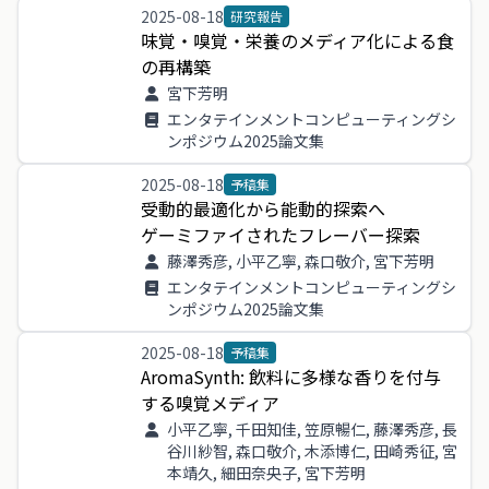
2025-08-18
研究報告
味覚
・
嗅覚
・
栄養
の
メディア
化
による
食
の
再構
築
宮下芳明
エンタテインメントコンピューティングシ
ンポジウム2025論文集
2025-08-18
予稿集
受動
的
最適
化
から
能動
的
探索
へ
ゲーミファイ
さ
れ
た
フレーバー
探索
藤澤秀彦, 小平乙寧, 森口敬介, 宮下芳明
エンタテインメントコンピューティングシ
ンポジウム2025論文集
2025-08-18
予稿集
AromaSynth
:
飲料
に
多様
な
香り
を
付与
する
嗅覚
メディア
小平乙寧, 千田知佳, 笠原暢仁, 藤澤秀彦, 長
谷川紗智, 森口敬介, 木添博仁, 田崎秀征, 宮
本靖久, 細田奈央子, 宮下芳明