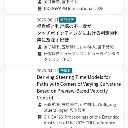
金井優奈, 宮下芳明
NICOGRAPH International 2026
2026-06-11
研究報告
視覚幅
と
判定
幅
の
不
一致
が
タッチポインティング
に
おける
判定
幅利
用
に
及ぼす
影響
金子翔平, 笠原暢仁, 山中祥太, 宮下芳明
研究報告ヒューマンコンピュータインタラ
クション（HCI）
2026-04-13
予稿集
Deriving
Steering
Time
Models
for
Paths
with
Corners
of
Varying
Curvature
Based
on
Preview
-
Based
Velocity
Control
元永航陽, 笠原暢仁, 山中祥太, Wolfgang
Stuerzlinger, 宮下芳明
CHI EA '26: Proceedings of the Extended
Abstracts of the 2026 CHI Conference