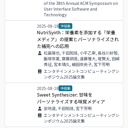
of the 38th Annual ACM Symposium on
User Interface Software and
Technology
2025-08-18
予稿集
NutriSynth
：
栄養
素
を
添加
する
「
栄養
メディア
」
の
提案
と
パーソナライズ
さ
れ
た
補完
へ
の
応用
松島陽也, 千田知佳, 小平乙寧, 長谷川紗智,
飯塚奈夏, 齋藤詞音, 遠藤雅大, 堤賢太, 田崎
秀征, 宮本靖久, 細田奈央子, 宮下芳明
エンタテインメントコンピューティングシ
ンポジウム2025論文集
2025-08-18
予稿集
Sweet
Synthesizer
:
甘味
を
パーソナライズ
する
味覚
メディア
安地遥, 千田知佳, 宮下芳明
エンタテインメントコンピューティングシ
ンポジウム2025論文集