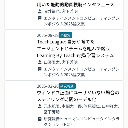
用い
た
能動
的
動画
視聴
インタフェース
岡井尚也, 宮下芳明
エンタテインメントコンピューティングシ
ンポジウム2025論文集
2025-08-18
予稿集
TeachLeague
:
自分
が
育て
た
エージェント
と
チーム
を
組ん
で
競う
Learning
By
Teaching
型学
習
システム
山澤陽太, 宮下芳明
エンタテインメントコンピューティングシ
ンポジウム2025論文集
2025-02-26
研究報告
ウィンドウ
正面
に
ユーザ
が
い
ない
場合
の
ステアリング
時間
の
モデル
化
元永航陽, 本間大一優, 笠原暢仁, 山中祥太,
宮下芳明
研究報告ヒューマンコンピュータインタラ
クション（HCI）