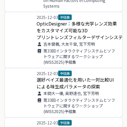
on Human Factors in Computing
Systems
2025-12-03
予稿集
OpticDesigner
：
多様
な
光学
レンズ
効果
を
カスタマイズ
可能
な
3
D
プリントレンズフィルターデザインシステ
吉本健義, 大友千宙, 宮下芳明
第33回インタラクティブシステムとソフ
トウェアに関するワークショップ
(WISS2025)予稿集
2025-12-03
予稿集
選好
ベイズ
最適
化
を
用い
た
一
対
比較
UI
による
味生
成
パラメータ
の
探索
本間大一優, 奥野達也, 宮下芳明
第33回インタラクティブシステムとソフ
トウェアに関するワークショップ
(WISS2025)予稿集
2025-12-03
予稿集