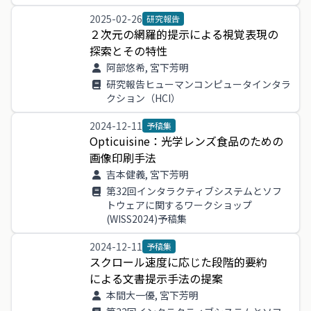
2025-02-26
研究報告
２
次元
の
網羅
的
提示
による
視覚
表現
の
探索
と
その
特性
阿部悠希, 宮下芳明
研究報告ヒューマンコンピュータインタラ
クション（HCI）
2024-12-11
予稿集
Opticuisine
：
光学
レンズ
食品
の
ため
の
画像
印刷
手法
吉本健義, 宮下芳明
第32回インタラクティブシステムとソフ
トウェアに関するワークショップ
(WISS2024)予稿集
2024-12-11
予稿集
スクロール
速度
に
応じ
た
段階
的
要約
による
文書
提示
手法
の
提案
本間大一優, 宮下芳明