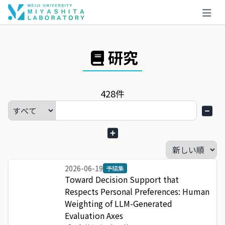
研究
428
件
2026-06-19
予稿集
Toward
Decision
Support
that
Respects
Personal
Preferences
:
Human
Weighting
of
LLM
-
Generated
Evaluation
Axes