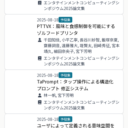
エンタテインメントコンピューティングシ
ンポジウム2025論文集
2025-08-18
予稿集
PTTVX
：
風味
と
食感
制御
を
可能
に
する
ゾルフードプリンタ
千田知佳, 小平乙寧, 長谷川紗智, 飯塚奈夏,
齋藤詞音, 遠藤雅大, 堤賢太, 田崎秀征, 宮本
靖久, 細田奈央子, 宮下芳明
エンタテインメントコンピューティングシ
ンポジウム2025論文集
2025-08-18
予稿集
TaPrompt
：
タップ
操作
による
構造
化
プロンプト
修正
システム
林一帆, 宮下芳明
エンタテインメントコンピューティングシ
ンポジウム2025論文集
2025-08-18
予稿集
ユーザ
によっ
て
定義
さ
れる
意味
空間
を