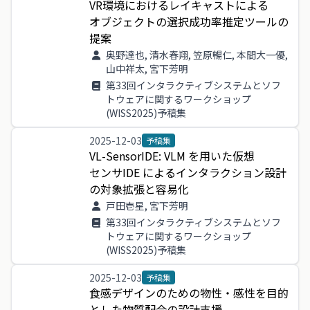
VR
環境
に
おける
レイキャスト
による
オブジェクト
の
選択
成功
率推
定
ツール
の
提案
奥野達也, 清水春翔, 笠原暢仁, 本間大一優,
山中祥太, 宮下芳明
第33回インタラクティブシステムとソフ
トウェアに関するワークショップ
(WISS2025)予稿集
2025-12-03
予稿集
VL
-
SensorIDE
:
VLM
を
用い
た
仮想
センサIDE
による
インタラクション
設計
の
対象
拡張
と
容易
化
戸田壱星, 宮下芳明
第33回インタラクティブシステムとソフ
トウェアに関するワークショップ
(WISS2025)予稿集
2025-12-03
予稿集
食感
デザイン
の
ため
の
物性
・
感性
を
目的
と
し
た
物質
配合
の
設計
支援